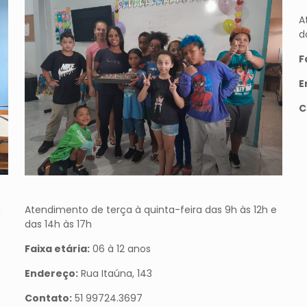
A
d
F
E
C
h
Atendimento de terça à quinta-feira das 9h às 12h e
das 14h às 17h
Faixa etária:
06 à 12 anos
Endereço:
Rua Itaúna, 143
Contato:
51 99724.3697