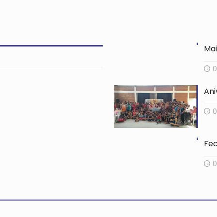
Mai
0
Ani
0
Fec
0